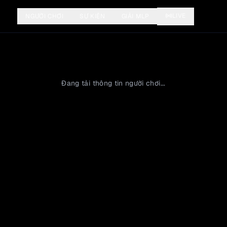
LIVE
NGƯỜI CHƠI
SỰ KIỆN
GIẢI MLP
Đang tải thông tin người chơi...