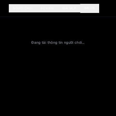
LIVE
NGƯỜI CHƠI
SỰ KIỆN
GIẢI MLP
Đang tải thông tin người chơi...