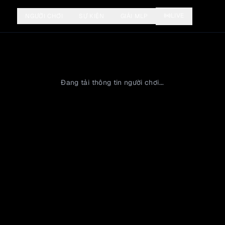
LIVE
NGƯỜI CHƠI
SỰ KIỆN
GIẢI MLP
Đang tải thông tin người chơi...