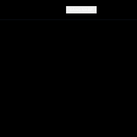
ĐĂNG NHẬP
ĐĂNG KÝ