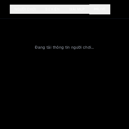
LIVE
NGƯỜI CHƠI
SỰ KIỆN
GIẢI MLP
Đang tải thông tin người chơi...