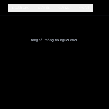
LIVE
NGƯỜI CHƠI
SỰ KIỆN
GIẢI MLP
Đang tải thông tin người chơi...