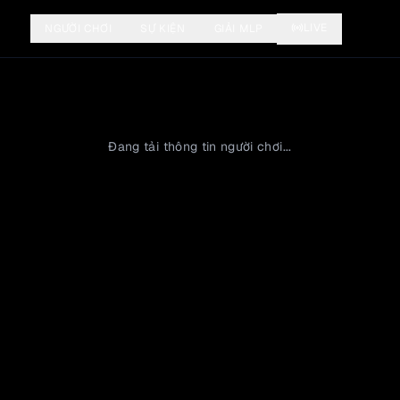
LIVE
NGƯỜI CHƠI
SỰ KIỆN
GIẢI MLP
Đang tải thông tin người chơi...