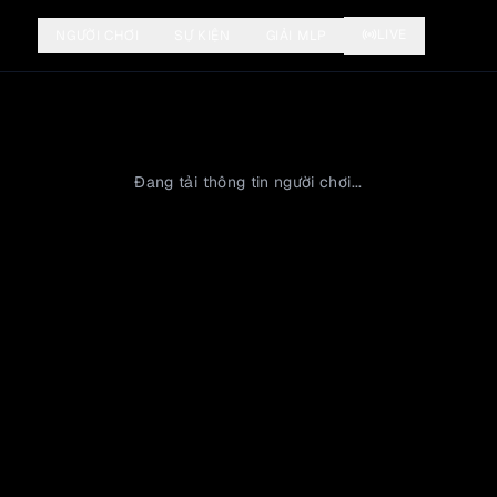
LIVE
NGƯỜI CHƠI
SỰ KIỆN
GIẢI MLP
Đang tải thông tin người chơi...