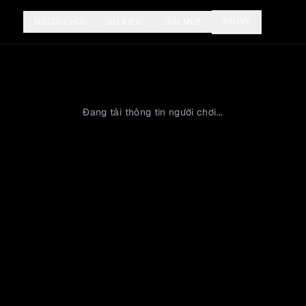
LIVE
NGƯỜI CHƠI
SỰ KIỆN
GIẢI MLP
Đang tải thông tin người chơi...