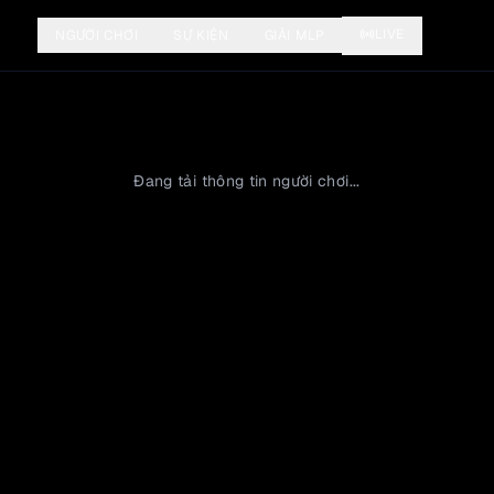
LIVE
NGƯỜI CHƠI
SỰ KIỆN
GIẢI MLP
Đang tải thông tin người chơi...